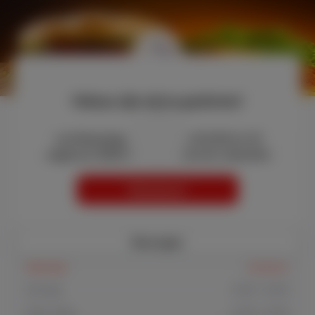
Helaas zijn wij nu gesloten!
van Maandag (03 augustus) 01:00 tot 10
augustus 2026 23:00 (Wij zijn met vakantie)
Menukaart
Bezorgen
Maandag
Gesloten
Dinsdag
12:00 - 20:30
Woensdag
12:00 - 20:30